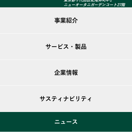
東京都千代田区紀尾井町4-1
ニューオータニガーデンコート27階
事業紹介
ファシリティマネジメント
サービス・製品
不動産事業
建築リニューアル
ugo TSシリーズ
海外事業
企業情報
T-GARDEN
T-View
ビジョン
T-MIST
サスティナビリティ
トップメッセージ
T-Bubble
会社概要
私たちのSDGs宣言
ニュース
Simplicity®
沿革
ACTION SDGs