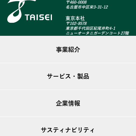
〒460-0008
名古屋市中区栄3-31-12
東京本社
〒102-8578
東京都千代田区紀尾井町4-1
ニューオータニガーデンコート27階
事業紹介
ファシリティマネジメント
サービス・製品
不動産事業
建築リニューアル
ugo TSシリーズ
海外事業
企業情報
T-GARDEN
T-View
ビジョン
T-MIST
サスティナビリティ
トップメッセージ