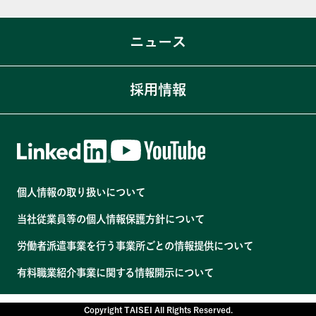
T-Bubble
会社概要
私たちのSDGs宣言
ニュース
Simplicity®
沿革
ACTION SDGs
役員・組織図
コーポレートガバナンス体制
採用情報
各拠点・関連会社
マルチステークホルダー方針
コンプライアンス体制
人材育成
個人情報の取り扱いについて
健康経営
当社従業員等の個人情報保護方針について
温室効果ガス排出量の削減
労働者派遣事業を行う事業所ごとの情報提供について
有料職業紹介事業に関する情報開示について
Copyright TAISEI All Rights Reserved.