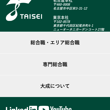
名古屋本社
〒460-0008
名古屋市中区栄3-31-12
東京本社
〒102-8578
東京都千代田区紀尾井町4-1
ニューオータニガーデンコート27階
総合職・エリア総合職
総合職・エリア総合職TOP
専門総合職
募集について
大成で働く
専門総合職TOP
- 不動産営業部
大成について
募集について
- CS営業部
大成で働く
トップメッセージ
- 企画部広報課
- クリーンマネジメント(ビル)
大成のビジョン