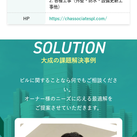
2. 各種工事（外壁・防水・設備更新工
事他）
HP
https://chassociatespl.com/
SOLUTION
大成の課題解決事例
ビルに関することなら何でもご相談くださ
い。
オーナー様のニーズに応える最適解を
ご提案させていただきます。