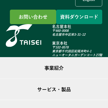
お問い合わせ
資料ダウンロード
名古屋本社
〒460-0008
名古屋市中区栄3-31-12
東京本社
〒102-8578
東京都千代田区紀尾井町4-1
ニューオータニガーデンコート27階
事業紹介
ファシリティマネジメント
サービス・製品
不動産事業
建築リニューアル
ugo TSシリーズ