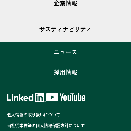
海外事業
企業情報
T-GARDEN
T-View
ビジョン
T-MIST
サスティナビリティ
トップメッセージ
T-Bubble
会社概要
私たちのSDGs宣言
ニュース
Simplicity®
沿革
ACTION SDGs
役員・組織図
コーポレートガバナンス体制
採用情報
各拠点・関連会社
マルチステークホルダー方針
コンプライアンス体制
人材育成
個人情報の取り扱いについて
健康経営
当社従業員等の個人情報保護方針について
温室効果ガス排出量の削減