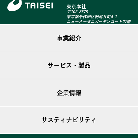
東京本社
〒102-8578
東京都千代田区紀尾井町4-1
ニューオータニガーデンコート27階
事業紹介
ファシリティマネジメント
サービス・製品
不動産事業
建築リニューアル
ugo TSシリーズ
海外事業
企業情報
T-GARDEN
T-View
ビジョン
T-MIST
サスティナビリティ
トップメッセージ
T-Bubble
会社概要
私たちのSDGs宣言