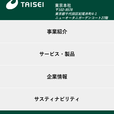
東京本社
〒102-8578
東京都千代田区紀尾井町4-1
ニューオータニガーデンコート27階
事業紹介
ファシリティマネジメント
サービス・製品
不動産事業
建築リニューアル
ugo TSシリーズ
海外事業
企業情報
T-GARDEN
T-View
ビジョン
T-MIST
サスティナビリティ
トップメッセージ
T-Bubble
会社概要
私たちのSDGs宣言