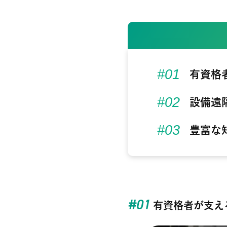
有資格
設備遠
豊富な
#01
有資格者が支え