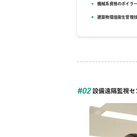
機械系資格のボイラー
建築物環境衛生管理技
#0
2
設備遠隔監視セン