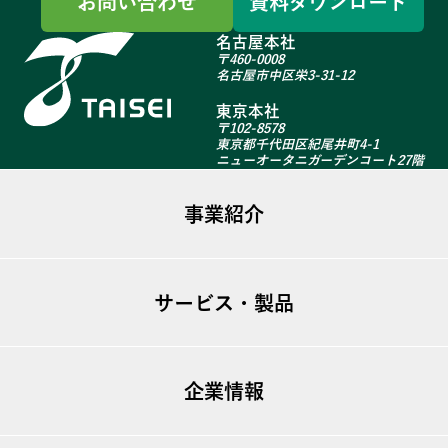
お問い合わせ
資料ダウンロード
名古屋本社
〒460-0008
名古屋市中区栄3-31-12
東京本社
〒102-8578
東京都千代田区紀尾井町4-1
ニューオータニガーデンコート27階
事業紹介
ファシリティマネジメント
サービス・製品
不動産事業
建築リニューアル
ugo TSシリーズ
海外事業
企業情報
T-GARDEN
T-View
ビジョン