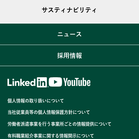
T-MIST
サスティナビリティ
トップメッセージ
T-Bubble
会社概要
私たちのSDGs宣言
ニュース
Simplicity®
沿革
ACTION SDGs
役員・組織図
コーポレートガバナンス体制
採用情報
各拠点・関連会社
マルチステークホルダー方針
コンプライアンス体制
人材育成
個人情報の取り扱いについて
健康経営
当社従業員等の個人情報保護方針について
温室効果ガス排出量の削減
労働者派遣事業を行う事業所ごとの情報提供について
有料職業紹介事業に関する情報開示について