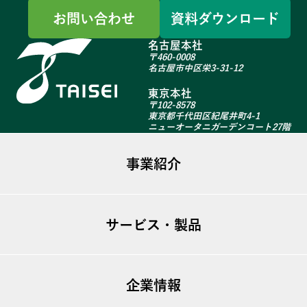
お問い合わせ
資料ダウンロード
名古屋本社
〒460-0008
名古屋市中区栄3-31-12
東京本社
〒102-8578
東京都千代田区紀尾井町4-1
ニューオータニガーデンコート27階
事業紹介
ファシリティマネジメント
サービス・製品
不動産事業
建築リニューアル
ugo TSシリーズ
海外事業
企業情報
T-GARDEN