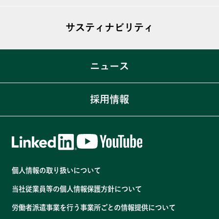
T-View
ビジョン
T-MIST
サスティナビリティ
トップメッセージ
T-Bubble
会社概要
私たちのSDGs宣言
ニュース
Simplicity®
沿革
ACTION SDGs
役員・組織図
コーポレートガバナンス体制
採用情報
各拠点・関連会社
マルチステークホルダー方針
コンプライアンス体制
人材育成
個人情報の取り扱いについて
健康経営
当社従業員等の個人情報保護方針について
温室効果ガス排出量の削減
労働者派遣事業を行う事業所ごとの情報提供について