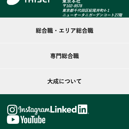
東京本社
〒102-8578
東京都千代田区紀尾井町4-1
ニューオータニガーデンコート27階
総合職・エリア総合職
総合職・エリア総合職TOP
専門総合職
募集について
大成で働く
専門総合職TOP
- 不動産営業部
大成について
募集について
- CS営業部
大成で働く
トップメッセージ
- 企画部広報課
- クリーンマネジメント(ビル)
大成のビジョン
- 人事部
- クリーンマネジメント(ホテル)
TAISEI HISTORY
- 建築部